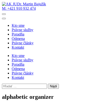
Skip
to
M: +421 910 932 474
AK JUDr. Martin Bajužík
Právne služby vždy na dosah
content
(Press
Enter)
Kto sme
Právne služby
Poradňa
Odmena
Právne články
Kontakt
Kto sme
Právne služby
Poradňa
Odmena
Právne články
Kontakt
Hľadať:
alphabetic organizer