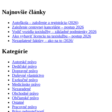
Najnovšie články
Autoškola – založenie a registrácia (2026)
Založenie cestovnej kancelárie – postup 2026
Vodič vozidla taxislužby – základné podmienky 2026
Ako vybaviť licenciu na taxislužbu – postup 2026
Nezaplatené faktúry – ako na to /2026/
Kategórie
Autorské právo
Dedičské právo
Dopravné právo
Duševné vlastníctvo
Exekučné právo
Medicínske právo
Nezaradené
Obchodné právo
Občianské právo
Ostatné
Pracovné právo
Právo nehnuteľností