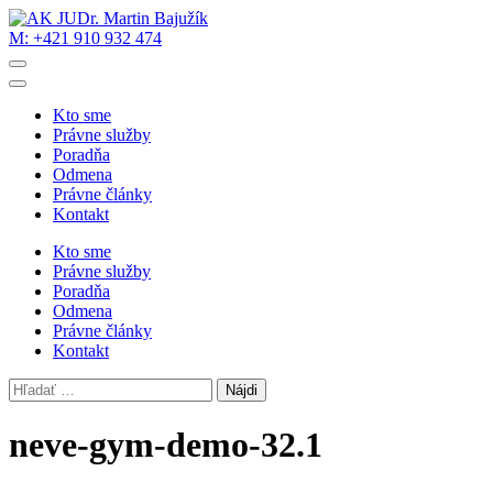
Skip
to
M: +421 910 932 474
AK JUDr. Martin Bajužík
Právne služby vždy na dosah
content
(Press
Enter)
Kto sme
Právne služby
Poradňa
Odmena
Právne články
Kontakt
Kto sme
Právne služby
Poradňa
Odmena
Právne články
Kontakt
Hľadať:
neve-gym-demo-32.1