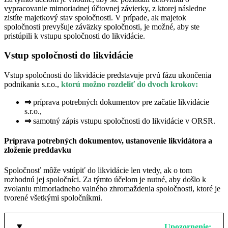
vypracovanie mimoriadnej účtovnej závierky, z ktorej následne
zistíte majetkový stav spoločnosti. V prípade, ak majetok
spoločnosti prevyšuje záväzky spoločnosti, je možné, aby ste
pristúpili k vstupu spoločnosti do likvidácie.
Vstup spoločnosti do likvidácie
Vstup spoločnosti do likvidácie predstavuje prvú fázu ukončenia
podnikania s.r.o.,
ktorú možno rozdeliť do dvoch krokov:
⇒
príprava potrebných dokumentov pre začatie likvidácie
s.r.o.,
⇒
samotný zápis vstupu spoločnosti do likvidácie v ORSR.
Príprava potrebných dokumentov, ustanovenie likvidátora a
zloženie preddavku
Spoločnosť môže vstúpiť do likvidácie len vtedy, ak o tom
rozhodnú jej spoločníci. Za týmto účelom je nutné, aby došlo k
zvolaniu mimoriadneho valného zhromaždenia spoločnosti, ktoré je
tvorené všetkými spoločníkmi.
Upozornenie: