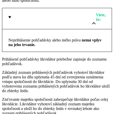
alebo sídlo spoločnosti.
Viete,
že:
Neprihlásenie pohľadávky alebo iného práva
nemá vplyv
na jeho trvanie.
Prihlásené pohľadávky likvidátor priebežne zapisuje do zoznamu
pohľadávok.
Základný zoznam prihlásených pohľadávok vyhotoví likvidátor
podľa stavu ku dňu uplynutia 45 dní od zverejnenia oznámenia
vstupu spoločnosti do likvidácie. Do uplynutia 30 dní od
vyhotovenia zoznamu prihlásených pohľadávok ho likvidátor uloží
do zbierky listín.
Zisťovanie majetku spoločnosti zabezpečuje likvidátor počas celej
likvidácie. Likvidátor vyhotoví základný zoznam majetku
spoločnosti a uloží ho do zbierky listín v rovnakej lehote ako
zoznam prihlásených pohľadávok.