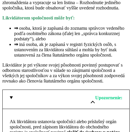
zhromaždenia a vypracuje sa len listina – Rozhodnutie jediného
spoločníka, ktorá bude obsahovať vyššie uvedené rozhodnutia.
Likvidátorom spoločnosti môže byť:
⇒
osoba, ktorá je zapísaná do zoznamu správcov vedeného
podľa osobitného zákona (ďalej len „správca konkurznej
podstaty“), alebo
⇒
iná osoba, ak je zapísaná v registri fyzických osôb, s
ustanovením za likvidátora súhlasí a mohla by byť inak
ustanovená za člena štatutárneho orgánu spoločnosti.
Likvidátor je pri výkone svojej pôsobnosti povinný postupovať s
odbornou starostlivosťou v súlade so záujmami spoločnosti a
všetkých jej spoločníkov a za výkon svojej pôsobnosti zodpovedá
rovnako ako členovia štatutárneho orgánu spoločnosti.
Upozornenie:
Ak likvidátora ustanovia spoločníci alebo príslušný orgán
spoločnosti, pred zápisom likvidátora do obchodného