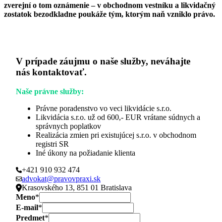
zverejní o tom oznámenie – v obchodnom vestníku a likvidačný
zostatok bezodkladne poukáže tým, ktorým naň vzniklo právo.
V prípade záujmu o naše služby, neváhajte
nás kontaktovať.
Naše právne služby:
Právne poradenstvo vo veci likvidácie s.r.o.
Likvidácia s.r.o. už od 600,- EUR vrátane súdnych a
správnych poplatkov
Realizácia zmien pri existujúcej s.r.o. v obchodnom
registri SR
Iné úkony na požiadanie klienta
+421 910 932 474
advokat@pravovpraxi.sk
Krasovského 13, 851 01 Bratislava
Meno
*
E-mail
*
Predmet
*