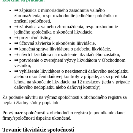
⇒
zápisnica z mimoriadneho zasadnutia valného
zhromaždenia, resp. rozhodnutie jediného spoločníka o
zrušení spoločnosti,
⇒
zápisnica z valného zhromaždenia, resp. rozhodnutie
jediného spoločníka o skončení likvidácie,
⇒
prezenčné listiny,
⇒
účtovná závierka k ukončeniu likvidácie,
⇒
konečná správa likvidátora o priebehu likvidácie,
⇒
návrh likvidátora na rozdelenie likvidačného zostatku,
⇒
potvrdenie o zverejnení výzvy likvidátora v Obchodnom
vestníku,
⇒
vyhlásenie likvidátora o neexistencii daňového nedoplatku
alebo o ukončení daňovej kontroly v prípade, ak sa predĺžila
lehota na skončenie likvidácie na 12 mesiacov (teda v prípade
daňového nedoplatku alebo daňovej kontroly).
Za podanie návrhu na výmaz spoločnosti z obchodného registra sa
neplatí žiadny súdny poplatok.
Po výmaze spoločnosti z obchodného registra je podnikanie danej
firmy/spoločnosti úspešne ukončené.
Trvanie likvidácie spoločnosti