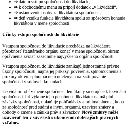
⇒
dátum vstupu spoločnosti do likvidácie,
⇒
k obchodnému menu sa pripojí dodatok „v likvidácii“,
⇒
ustanovenie osoby za likvidátora spoločnosti,
⇒
deň vzniku funkcie likvidátora spolu so spôsobom konania
likvidátora v mene spoločnosti
Účinky vstupu spoločnosti do likvidácie
Vstupom spoločnosti do likvidácie prechádza na likvidátora
pôsobnosť štatutárneho orgánu konať v mene spoločnosti okrem
oprávnenia zvolať zasadnutie najvyššieho orgánu spoločnosti.
Vstupom spoločnosti do likvidácie zanikajú jednostranné právne
úkony spoločnosti, najmä jej príkazy, poverenia, splnomocnenia a
prokúry okrem splnomocnení udelených na zastupovanie
spoločnosti v súdnych konaniach.
Likvidátor robí v mene spoločnosti len úkony smerujúce k likvidácii
spoločnosti. Pri výkone tejto pôsobnosti likvidátor najmä plní
záväzky spoločnosti, uplatňuje pohľadávky a prijíma plnenia, koná
za spoločnosť pred súdmi a inými orgánmi, uzaviera zmiery a
dohody o zmene a zániku práv a záväzkov.
Nové zmluvy môže
uzavierať len v súvislosti s ukončením doterajších právnych
vzťahov.