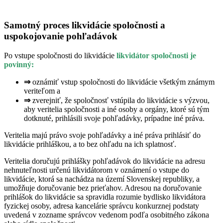
Samotný proces likvidácie spoločnosti a
uspokojovanie pohľadávok
Po vstupe spoločnosti do likvidácie
likvidátor spoločnosti je
povinný:
⇒
oznámiť vstup spoločnosti do likvidácie všetkým známym
veriteľom a
⇒
zverejniť, že spoločnosť vstúpila do likvidácie s výzvou,
aby veritelia spoločnosti a iné osoby a orgány, ktoré sú tým
dotknuté, prihlásili svoje pohľadávky, prípadne iné práva.
Veritelia majú právo svoje pohľadávky a iné práva prihlásiť do
likvidácie prihláškou, a to bez ohľadu na ich splatnosť.
Veritelia doručujú prihlášky pohľadávok do likvidácie na adresu
nehnuteľnosti určenú likvidátorom v oznámení o vstupe do
likvidácie, ktorá sa nachádza na území Slovenskej republiky, a
umožňuje doručovanie bez prieťahov. Adresou na doručovanie
prihlášok do likvidácie sa spravidla rozumie bydlisko likvidátora
fyzickej osoby, adresa kancelárie správcu konkurznej podstaty
uvedená v zozname správcov vedenom podľa osobitného zákona