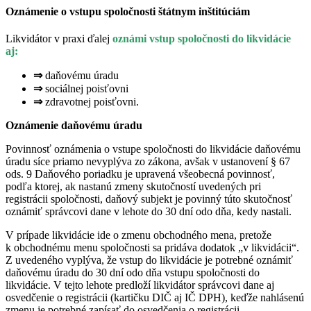
Oznámenie o vstupu spoločnosti štátnym inštitúciám
Likvidátor v praxi ďalej
oznámi vstup spoločnosti do likvidácie
aj:
⇒
daňovému úradu
⇒
sociálnej poisťovni
⇒
zdravotnej poisťovni.
Oznámenie daňovému úradu
Povinnosť oznámenia o vstupe spoločnosti do likvidácie daňovému
úradu síce priamo nevyplýva zo zákona, avšak v ustanovení § 67
ods. 9 Daňového poriadku je upravená všeobecná povinnosť,
podľa ktorej, ak nastanú zmeny skutočností uvedených pri
registrácii spoločnosti, daňový subjekt je povinný túto skutočnosť
oznámiť správcovi dane v lehote do 30 dní odo dňa, kedy nastali.
V prípade likvidácie ide o zmenu obchodného mena, pretože
k obchodnému menu spoločnosti sa pridáva dodatok „v likvidácii“.
Z uvedeného vyplýva, že vstup do likvidácie je potrebné oznámiť
daňovému úradu do 30 dní odo dňa vstupu spoločnosti do
likvidácie. V tejto lehote predloží likvidátor správcovi dane aj
osvedčenie o registrácii (kartičku DIČ aj IČ DPH), keďže nahlásenú
zmenu je potrebné zapísať do osvedčenia o registrácii.