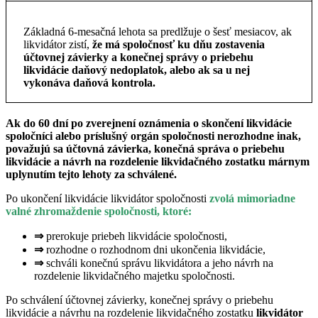
Základná 6-mesačná lehota sa predlžuje o šesť mesiacov, ak
likvidátor zistí,
že má spoločnosť ku dňu zostavenia
účtovnej závierky a konečnej správy o priebehu
likvidácie daňový nedoplatok, alebo ak sa u nej
vykonáva daňová kontrola.
Ak do 60 dní po zverejnení oznámenia o skončení likvidácie
spoločníci alebo príslušný orgán spoločnosti nerozhodne inak,
považujú sa účtovná závierka, konečná správa o priebehu
likvidácie a návrh na rozdelenie likvidačného zostatku márnym
uplynutím tejto lehoty za schválené.
Po ukončení likvidácie likvidátor spoločnosti
zvolá mimoriadne
valné zhromaždenie spoločnosti, ktoré:
⇒
prerokuje priebeh likvidácie spoločnosti,
⇒
rozhodne o rozhodnom dni ukončenia likvidácie,
⇒
schváli konečnú správu likvidátora a jeho návrh na
rozdelenie likvidačného majetku spoločnosti.
Po schválení účtovnej závierky, konečnej správy o priebehu
likvidácie a návrhu na rozdelenie likvidačného zostatku
likvidátor