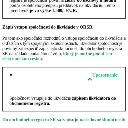
registra je spoločnosť povinná
zložiť do úschovy u notára
podľa osobitného predpisu preddavok na likvidáciu. Tento
preddavok
je vo výške 1.500,- EUR.
Zápis vstupu spoločnosti do likvidácie v ORSR
Po tom ako spoločníci rozhodnú o vstupe spoločnosti do likvidácie a
o ďalších s tým spojenými skutočnostiach, likvidátor spoločnosti je
povinný zabezpečiť zápis tejto skutočnosti do obchodného registra
SR na základe podaného návrhu,
ktorý je možné podať len
elektronickou cestou.
Upozornenie:
Spoločnosť vstupuje do likvidácie
zápisom likvidátora do
obchodného registra.
Do obchodného registra SR sa zapisujú nasledovné skutočnosti: