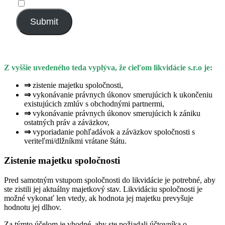
Submit
Z vyššie uvedeného teda vyplýva, že cieľom likvidácie s.r.o je:
⇒
zistenie majetku spoločnosti,
⇒
vykonávanie právnych úkonov smerujúcich k ukončeniu
existujúcich zmlúv s obchodnými partnermi,
⇒
vykonávanie právnych úkonov smerujúcich k zániku
ostatných práv a záväzkov,
⇒
vyporiadanie pohľadávok a záväzkov spoločnosti s
veriteľmi/dlžníkmi vrátane štátu.
Zistenie majetku spoločnosti
Pred samotným vstupom spoločnosti do likvidácie je potrebné, aby
ste zistili jej aktuálny majetkový stav. Likvidáciu spoločnosti je
možné vykonať len vtedy, ak hodnota jej majetku prevyšuje
hodnotu jej dlhov.
Za týmto účelom je vhodné, aby ste požiadali účtovníka o