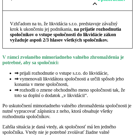
Vzhľadom na to, že likvidácia s.r.o. predstavuje závažný
krok k ukončeniu jej podnikania,
na prijatie rozhodnutia
spoločníkov o vstupe spoločnosti do likvidácie zákon
vyžaduje aspoň 2/3 hlasov všetkých spoločníkov.
V rámci zvolaného mimoriadneho valného zhromaždenia je
potrebné, aby sa spoločníci:
⇒
prijali rozhodnutie o vstupe s.r.o. do likvidácie,
⇒
vymenovali likvidátora spoločnosti a určili spôsob jeho
konania v mene spoločnosti,
⇒
rozhodli o zmene obchodného meno spoločnosti tak, že
toto sa doplní o dodatok „v likvidácii“.
Po uskutočnení mimoriadneho valného zhromaždenia spoločnosti je
nutné vypracovať zápisnicu z neho, ktorá obsahuje všetky
rozhodnutia spoločníkov.
Ľahšia situácia je daná vtedy, ak spoločnosť má len jedného
spoločníka. Vtedy nie je potrebné zvolávať žiadne valné