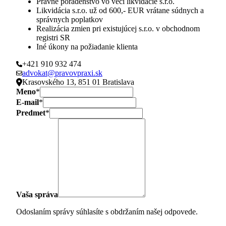
Právne poradenstvo vo veci likvidácie s.r.o.
Likvidácia s.r.o. už od 600,- EUR vrátane súdnych a
správnych poplatkov
Realizácia zmien pri existujúcej s.r.o. v obchodnom
registri SR
Iné úkony na požiadanie klienta
+421 910 932 474
advokat@pravovpraxi.sk
Krasovského 13, 851 01 Bratislava
Meno
*
E-mail
*
Predmet
*
Vaša správa
Odoslaním správy súhlasíte s obdržaním našej odpovede.