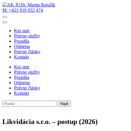
Skip
to
M: +421 910 932 474
AK JUDr. Martin Bajužík
Právne služby vždy na dosah
content
(Press
Enter)
Kto sme
Právne služby
Poradňa
Odmena
Právne články
Kontakt
Kto sme
Právne služby
Poradňa
Odmena
Právne články
Kontakt
Hľadať:
Likvidácia s.r.o. – postup (2026)