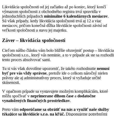
Likvidácia spoločnosti od jej začiatku až po koniec, ktorý končí
výmazom spoločnosti z obchodného registra trvá spravidla v
jednoduchších prípadoch
minimálne 6 kalendárnych mesiacov
.
Sú však prípady, kedy likvidácia spoločnosti trvá aj 12 a viac
mesiacov, pričom konečná dĺžka likvidácie spoločnosti závisí od
veľkosti spoločnosti a stavu jej majetku.
Záver
– likvidácia spoločnosti
Cieľom nášho článku vám bolo bližšie obzrejmiť postup – likvidácia
spoločnosti s.r.o., ktorý vás neminie, a to v prípade ak ste sa rozhodli
tento proces absolvovať sami.
Tu si vás však dovolíme upozorniť, že takéto rozhodnutie
nemusí
byť pre vás vždy správne
, pretože ide o celkom náročný nielen
právny ale aj administratívny proces, ktorý si vyžaduje určité
skúsenosti.
V opačnom prípade sa vystavujete možným komplikáciám, ktoré
môžu spočívať v
neprimerane dlhom čase
a
dodatočne
vynaložených finančných prostriedkov
.
Preto vám
odporúčame sa obrátiť na nás a využiť naše služby
týkajúce sa likvidácie s.r.o. na kľúč.
Disponujeme potrebnými