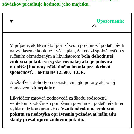
záväzkov presahuje hodnotu jeho majetku.
Upozornenie:
V prípade, ak likvidátor poruší svoju povinnosť podať návrh
na vyhlásenie konkurzu včas, platí, že medzi spoločnosťou s
ručením obmedzeným a likvidátorom
bola dohodnutá
zmluvná pokuta vo výške rovnakej ako je polovica
najnižšej hodnoty základného imania pre akciovú
spoločnosť. – aktuálne 12.500,- EUR.
Akékoľvek dohody o neexistencii tejto pokuty alebo jej
obmedzení
sú neplatné
.
Likvidátor zároveň zodpovedá za škodu spôsobenú
veriteľom spoločnosti porušením povinnosti podať návrh na
vyhlásenie konkurzu včas.
Vznik nároku na zmluvnú
pokutu sa nedotýka oprávnenia požadovať náhradu
škody presahujúcu zmluvnú pokutu.