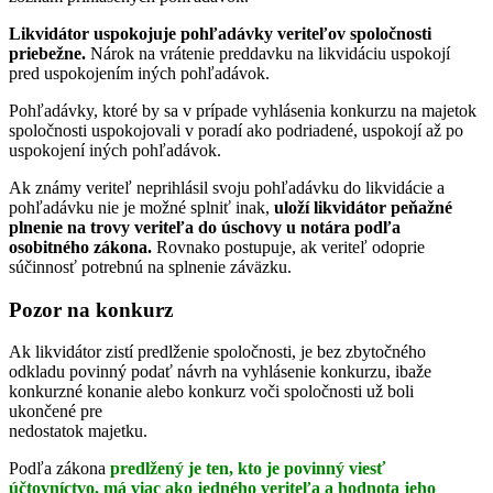
Likvidátor uspokojuje pohľadávky veriteľov spoločnosti
priebežne.
Nárok na vrátenie preddavku na likvidáciu uspokojí
pred uspokojením iných pohľadávok.
Pohľadávky, ktoré by sa v prípade vyhlásenia konkurzu na majetok
spoločnosti uspokojovali v poradí ako podriadené, uspokojí až po
uspokojení iných pohľadávok.
Ak známy veriteľ neprihlásil svoju pohľadávku do likvidácie a
pohľadávku nie je možné splniť inak,
uloží likvidátor peňažné
plnenie na trovy veriteľa do úschovy u notára podľa
osobitného zákona.
Rovnako postupuje, ak veriteľ odoprie
súčinnosť potrebnú na splnenie záväzku.
Pozor na konkurz
Ak likvidátor zistí predlženie spoločnosti, je bez zbytočného
odkladu povinný podať návrh na vyhlásenie konkurzu, ibaže
konkurzné konanie alebo konkurz voči spoločnosti už boli
ukončené pre
nedostatok majetku.
Podľa zákona
predlžený je ten, kto je povinný viesť
účtovníctvo, má viac ako jedného veriteľa a hodnota jeho