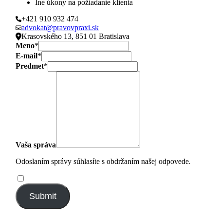
Iné úkony na požiadanie klienta
+421 910 932 474
advokat@pravovpraxi.sk
Krasovského 13, 851 01 Bratislava
Meno
*
E-mail
*
Predmet
*
Vaša správa
Odoslaním správy súhlasíte s obdržaním našej odpovede.
Submit