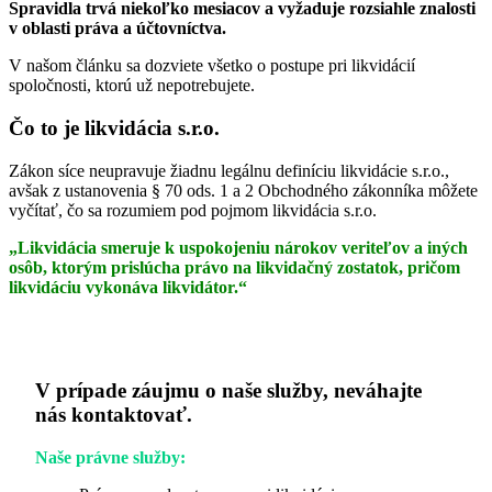
Spravidla trvá niekoľko mesiacov a vyžaduje rozsiahle znalosti
v oblasti práva a účtovníctva.
V našom článku sa dozviete všetko o postupe pri likvidácií
spoločnosti, ktorú už nepotrebujete.
Čo to je likvidácia s.r.o.
Zákon síce neupravuje žiadnu legálnu definíciu likvidácie s.r.o.,
avšak z ustanovenia § 70 ods. 1 a 2 Obchodného zákonníka môžete
vyčítať, čo sa rozumiem pod pojmom likvidácia s.r.o.
„Likvidácia smeruje k uspokojeniu nárokov veriteľov a iných
osôb, ktorým prislúcha právo na likvidačný zostatok, pričom
likvidáciu vykonáva likvidátor.“
V prípade záujmu o naše služby, neváhajte
nás kontaktovať.
Naše právne služby: