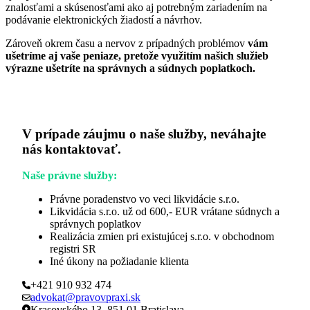
znalosťami a skúsenosťami ako aj potrebným zariadením na
podávanie elektronických žiadostí a návrhov.
Zároveň okrem času a nervov z prípadných problémov
vám
ušetríme aj vaše peniaze, pretože využitím našich služieb
výrazne ušetríte na správnych a súdnych poplatkoch.
V prípade záujmu o naše služby, neváhajte
nás kontaktovať.
Naše právne služby:
Právne poradenstvo vo veci likvidácie s.r.o.
Likvidácia s.r.o. už od 600,- EUR vrátane súdnych a
správnych poplatkov
Realizácia zmien pri existujúcej s.r.o. v obchodnom
registri SR
Iné úkony na požiadanie klienta
+421 910 932 474
advokat@pravovpraxi.sk
Krasovského 13, 851 01 Bratislava