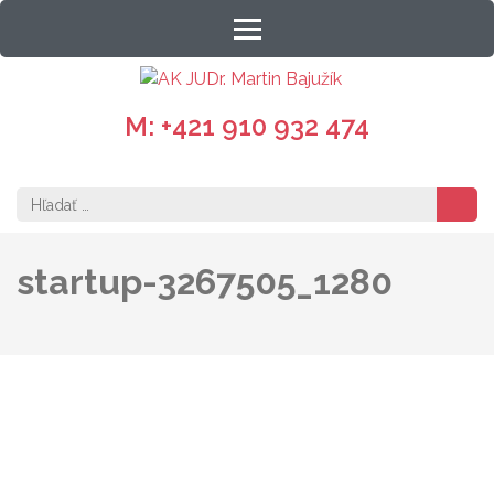
Skip
to
content
AK JUDR.
Právne služby vždy na
(Press
dosah
Enter)
M: +421 910 932 474
MARTIN
BAJUŽÍK
Hľadať:
startup-3267505_1280