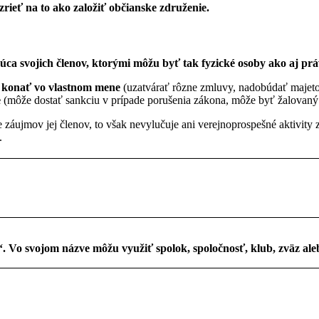
rieť na to ako založiť občianske združenie.
ca svojich členov, ktorými môžu byť tak fyzické osoby ako aj pr
e
konať vo vlastnom mene
(uzatvárať rôzne zmluvy, nadobúdať majetok
e
(môže dostať sankciu v prípade porušenia zákona, môže byť žalovan
záujmov jej členov, to však nevylučuje ani verejnoprospešné aktivity
.
. Vo svojom názve môžu využiť spolok, spoločnosť, klub, zväz aleb