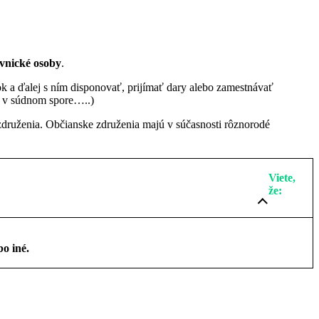
ávnické osoby
.
 a ďalej s ním disponovať, prijímať dary alebo zamestnávať
ý v súdnom spore…..)
 združenia. Občianske združenia majú v súčasnosti rôznorodé
Viete,
že:
o iné.