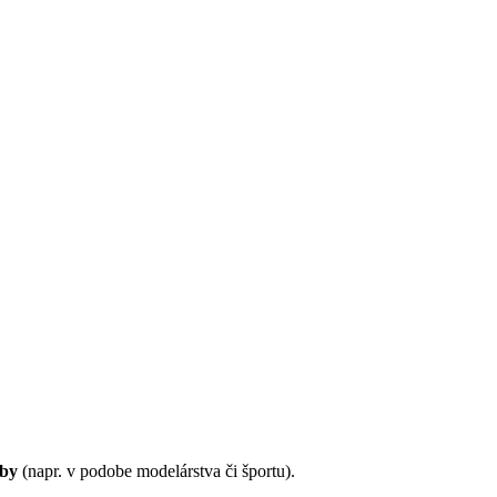
bby
(napr. v podobe modelárstva či športu).