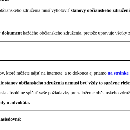
 občianskeho združenia musí vyhotoviť
stanovy občianskeho združenia
vý dokument
každého občianskeho združenia, pretože upravuje všetky 
v, ktoré môžete nájsť na internete, a to dokonca aj priamo
na stránke
e stanov občianskeho združenia nemusí byť vždy to správne rieše
usia absolútne spĺňať vaše požiadavky pre založenie občianskeho združ
nty u advokáta.
nasledovné
: