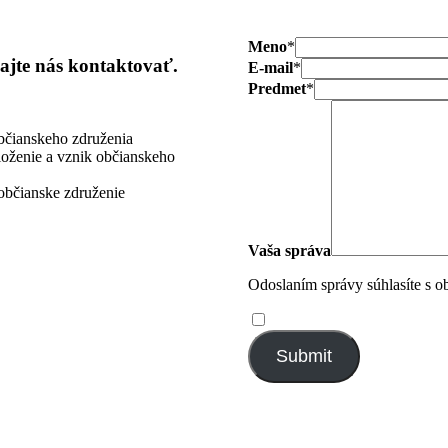
Meno
*
ajte nás kontaktovať.
E-mail
*
Predmet
*
občianskeho združenia
loženie a vznik občianskeho
občianske združenie
Vaša správa
Odoslaním správy súhlasíte s o
Submit