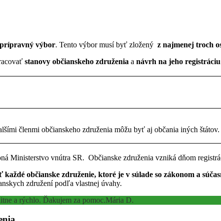
. prípravný výbor
. Tento výbor musí byť zložený
z najmenej troch o
pracovať
stanovy občianskeho združenia
a
návrh na jeho registráciu
alšími členmi občianskeho združenia môžu byť aj občania iných štátov.
koná Ministerstvo vnútra SR. Občianske združenia vzniká dňom registrá
ť každé občianske združenie, ktoré je v súlade so zákonom a súča
ianskych združení podľa vlastnej úvahy.
alitne a rýchlo. Ďakujem za pomoc.
Mária D.
enia