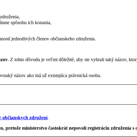
združenia,
átane spôsobu ich konania,
ností jednotlivých členov občianskeho združenia.
ázov
. Z tohto dôvodu je veľmi dôležité, aby ste vybrali taký názov, k
ovnaký názov ako iná už existujúca právnická osoba.
er občianskych združení
.
, pretože ministerstvo častokrát nepovolí registráciu združenia 