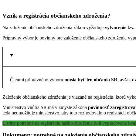
Vznik a registrácia občianskeho združenia?
Na založenie občianskeho združenia zákon vyžaduje
vytvorenie tzv
Prípravný výbor je povinný pre založenie občianskeho združenia vy
Členmi prípravného výboru
musia byť len občania SR
, avšak ď
Založenie občianskeho združenia je viazané na registráciu, ktorú vy
Ministerstvo vnútra SR má v zmysle zákona
povinnosť zaregistrova
teda neumožňuje ministerstvo, aby toto rozhodovalo o registrácii obč
Listiny potrebné na registráciu nášho združenia boli vypracované kv
Dokumenty potrebné na založenie občianskeho združ