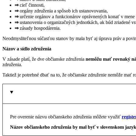
⇒
cieľ činnosti,
⇒
orgány združenia a spôsob ich ustanovovania,
⇒
určenie orgánov a funkcionárov oprávnených konať v mene 
⇒
ustanovenia o organizačných jednotkách, ak búd zriadené vr
⇒
zásady hospodárenia.
Neodmysliteľnou súčasťou stanov by mala byť aj úprava práv a povin
Názov a sídlo združenia
V zásade platí, že dve občianske združenia
nemôžu mať rovnaký n
združenia.
Taktiež je potrebné dbať na to, že občianske združenie nemôže mať r
Pre overenie názvu občianskeho združenia môžete využiť
regist
Názov občianskeho združenia by mal byť v slovenskom jazyku