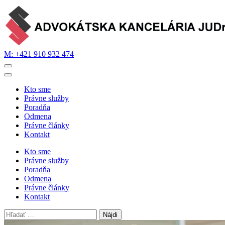
Skip
to
content
(Press
Enter)
M: +421 910 932 474
AK JUDr. Martin Bajužík
Právne služby vždy na dosah
Kto sme
Právne služby
Poradňa
Odmena
Právne články
Kontakt
Kto sme
Právne služby
Poradňa
Odmena
Právne články
Kontakt
Hľadať: